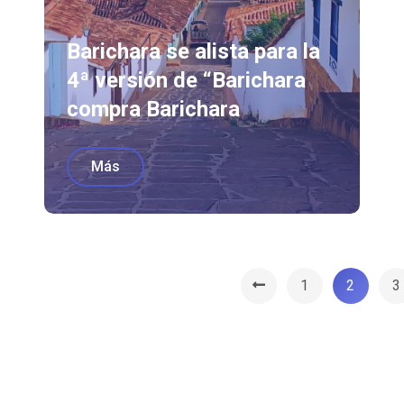
Barichara se alista para la
4ª versión de “Barichara
compra Barichara
Más
1
2
3