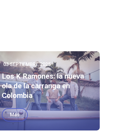
03 SEPTIEMBRE 2025
Los K Ramones: la nueva
ola de la carranga en
Colombia
Más