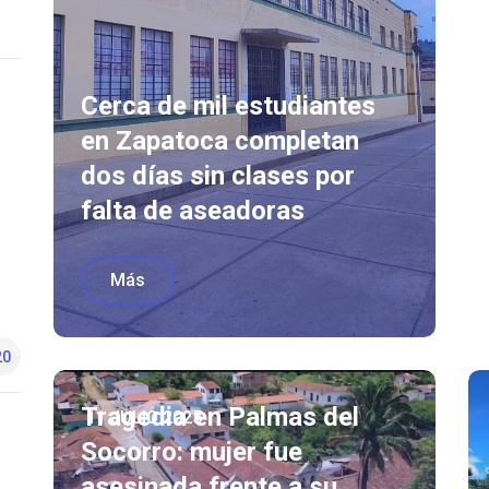
Cerca de mil estudiantes
en Zapatoca completan
dos días sin clases por
falta de aseadoras
Más
20
Tragedia en Palmas del
11 JULIO 2025
Socorro: mujer fue
asesinada frente a su