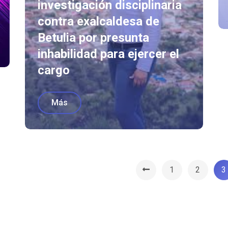
investigación disciplinaria
contra exalcaldesa de
Betulia por presunta
inhabilidad para ejercer el
cargo
Más
1
2
3