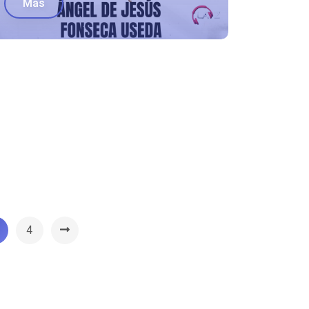
Más
4