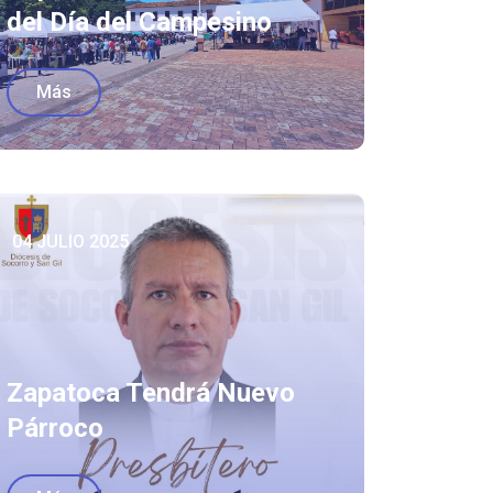
del Día del Campesino
Más
04 JULIO 2025
Zapatoca Tendrá Nuevo
Párroco