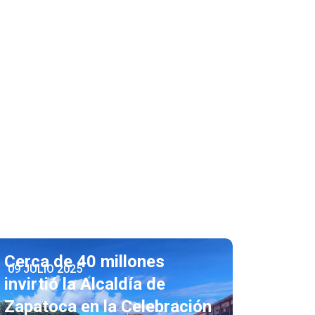
Cerca de 40 millones
09 JULIO 2025
invirtió la Alcaldía de
Zapatoca en la Celebración